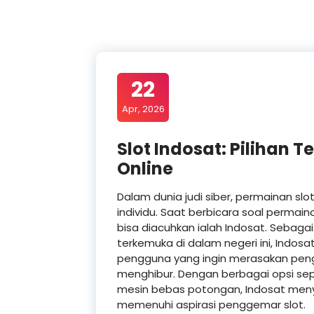
22
Apr, 2026
Slot Indosat: Pilihan 
Online
Dalam dunia judi siber, permainan slo
individu. Saat berbicara soal permain
bisa diacuhkan ialah Indosat. Sebagai
terkemuka di dalam negeri ini, Indos
pengguna yang ingin merasakan peng
menghibur. Dengan berbagai opsi seper
mesin bebas potongan, Indosat men
memenuhi aspirasi penggemar slot.