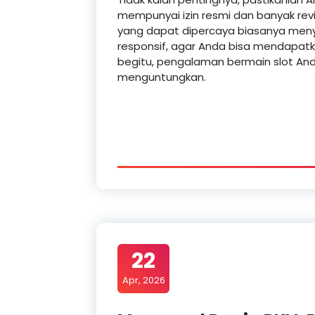
mempunyai izin resmi dan banyak review
yang dapat dipercaya biasanya meny
responsif, agar Anda bisa mendapatk
begitu, pengalaman bermain slot A
menguntungkan.
22
Apr, 2026