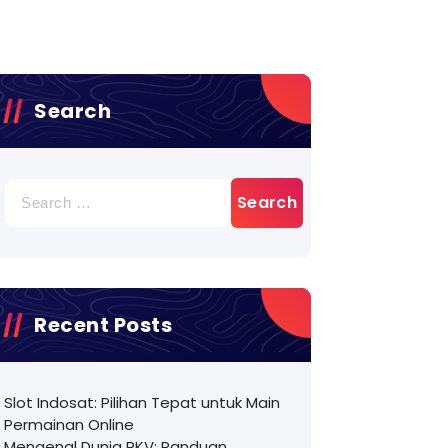
Search
Search
for:
Recent Posts
Slot Indosat: Pilihan Tepat untuk Main
Permainan Online
Mengenal Dunia PKV: Panduan