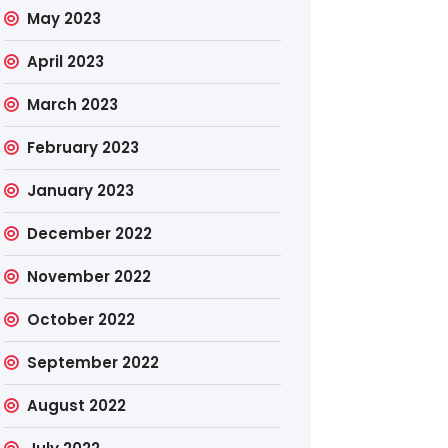
May 2023
April 2023
March 2023
February 2023
January 2023
December 2022
November 2022
October 2022
September 2022
August 2022