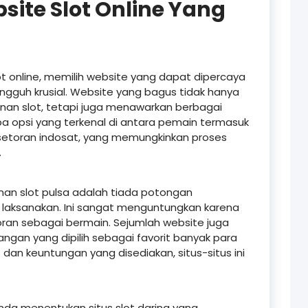
ite Slot Online Yang
t online, memilih website yang dapat dipercaya
gguh krusial. Website yang bagus tidak hanya
nan slot, tetapi juga menawarkan berbagai
 opsi yang terkenal di antara pemain termasuk
t setoran indosat, yang memungkinkan proses
.
nan slot pulsa adalah tiada potongan
 laksanakan. Ini sangat menguntungkan karena
ran sebagai bermain. Sejumlah website juga
ngan yang dipilih sebagai favorit banyak para
n keuntungan yang disediakan, situs-situs ini
Anda menentukan situs slot daring yang