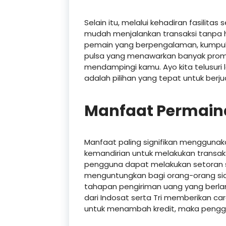
Selain itu, melalui kehadiran fasilit
mudah menjalankan transaksi tanpa 
pemain yang berpengalaman, kumpulan
pulsa yang menawarkan banyak promo
mendampingi kamu. Ayo kita telusuri
adalah pilihan yang tepat untuk berjud
Manfaat Permainan
Manfaat paling signifikan menggunak
kemandirian untuk melakukan transaks
pengguna dapat melakukan setoran sec
menguntungkan bagi orang-orang sia
tahapan pengiriman uang yang berlang
dari Indosat serta Tri memberikan car
untuk menambah kredit, maka penggun