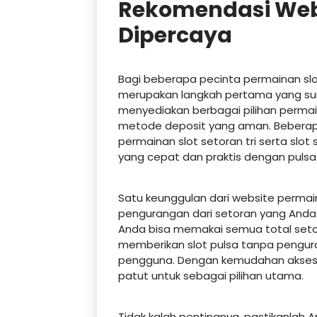
Rekomendasi Webs
Dipercaya
Bagi beberapa pecinta permainan slo
merupakan langkah pertama yang sun
menyediakan berbagai pilihan permai
metode deposit yang aman. Beberapa
permainan slot setoran tri serta slo
yang cepat dan praktis dengan pulsa
Satu keunggulan dari website permai
pengurangan dari setoran yang Anda
Anda bisa memakai semua total seto
memberikan slot pulsa tanpa pengura
pengguna. Dengan kemudahan akses da
patut untuk sebagai pilihan utama.
Tidak kalah pentingnya, pastikanlah 