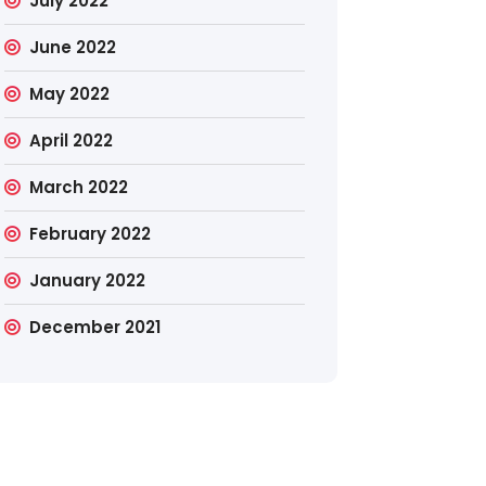
July 2022
June 2022
May 2022
April 2022
March 2022
February 2022
January 2022
December 2021