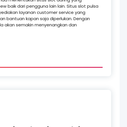
 baik dari pengguna lain lain. Situs slot pulsa
ediakan layanan customer service yang
an bantuan kapan saja diperlukan. Dengan
nda akan semakin menyenangkan dan