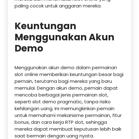
paling cocok untuk anggaran mereka.
Keuntungan
Menggunakan Akun
Demo
Menggunakan akun demo dalam permainan
slot online memberikan keuntungan besar bagi
pemain, terutama bagi mereka yang baru
memulai. Dengan akun demo, pemain dapat
mencoba berbagai jenis permainan slot,
seperti slot demo pragmatic, tanpa risiko
kehilangan uang. Ini memungkinkan pemain
untuk memahami mekanisme permainan, fitur
bonus, dan cara kerja RTP slot, sehingga
mereka dapat membuat keputusan lebih baik
saat bermain dengan uang nyata.