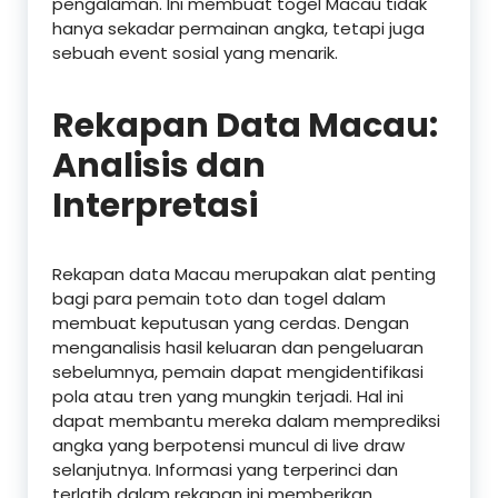
pengalaman. Ini membuat togel Macau tidak
hanya sekadar permainan angka, tetapi juga
sebuah event sosial yang menarik.
Rekapan Data Macau:
Analisis dan
Interpretasi
Rekapan data Macau merupakan alat penting
bagi para pemain toto dan togel dalam
membuat keputusan yang cerdas. Dengan
menganalisis hasil keluaran dan pengeluaran
sebelumnya, pemain dapat mengidentifikasi
pola atau tren yang mungkin terjadi. Hal ini
dapat membantu mereka dalam memprediksi
angka yang berpotensi muncul di live draw
selanjutnya. Informasi yang terperinci dan
terlatih dalam rekapan ini memberikan