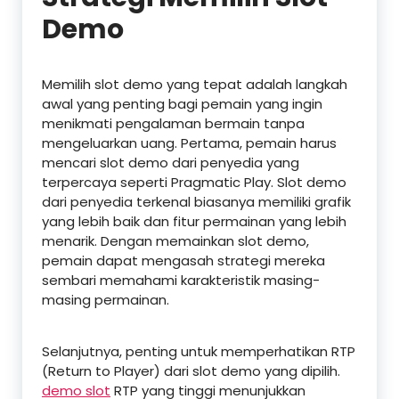
Demo
Memilih slot demo yang tepat adalah langkah
awal yang penting bagi pemain yang ingin
menikmati pengalaman bermain tanpa
mengeluarkan uang. Pertama, pemain harus
mencari slot demo dari penyedia yang
terpercaya seperti Pragmatic Play. Slot demo
dari penyedia terkenal biasanya memiliki grafik
yang lebih baik dan fitur permainan yang lebih
menarik. Dengan memainkan slot demo,
pemain dapat mengasah strategi mereka
sembari memahami karakteristik masing-
masing permainan.
Selanjutnya, penting untuk memperhatikan RTP
(Return to Player) dari slot demo yang dipilih.
demo slot
RTP yang tinggi menunjukkan