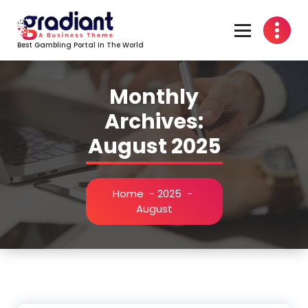
Skip
to
content
Best Gambling Portal In The World
Monthly
Archives:
August 2025
Home
-
2025
-
August