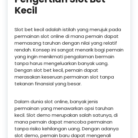
Kecil
Slot bet kecil adalah istilah yang merujuk pada
permainan slot online di mana pemain dapat
memasang taruhan dengan nilai yang relatif
rendah. Konsep ini sangat menarik bagi pemain
yang ingin menikmati pengalaman bermain
tanpa harus mengeluarkan banyak uang.
Dengan slot bet kecil, pemain dapat
merasakan keseruan permainan slot tanpa
tekanan finansial yang besar.
Dalam dunia slot online, banyak jenis
permainan yang menawarkan opsi taruhan
kecil. Slot demo merupakan salah satunya, di
mana pemain dapat mencoba permainan
tanpa risiko kehilangan uang. Dengan adanya
slot demo, pemain baru dapat mengenali