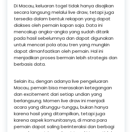
Di Macau, keluaran togel tidak hanya disajikan
secara langsung melalui live draw, tetapi juga
tersedia dalam bentuk rekapan yang dapat
diakses oleh pemain kapan saja. Data ini
mencakup angka-angka yang sudah ditarik
pada hasil sebelumnya dan dapat digunakan
untuk mencari pola atau tren yang mungkin
dapat dimanfaatkan oleh pemain. Hal ini
menjadikan proses bermain lebih strategis dan
berbasis data.
Selain itu, dengan adanya live pengeluaran
Macau, pemain bisa merasakan ketegangan
dan excitement dari setiap undian yang
berlangsung. Momen live draw ini menjadi
acara yang ditunggu-tunggu, bukan hanya
karena hasil yang ditampilkan, tetapi juga
karena aspek komunitasnya, di mana para
pemain dapat saling berinteraksi dan berbagi