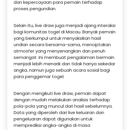
dan kepercayaan para pemain terhadap
proses pengundian.
Selain itu, live draw juga menjadi ajang interaksi
bagi komunitas togel di Macau. Banyak pemain
yang berkumpul untuk menyaksikan hasil
undian secara bersama-sama, menciptakan
atmosfer yang menyenangkan dan penuh
semangat. Ini membuat pengalaman bermain
menjadi lebih menarik dan tidak hanya sekedar
angka, namun juga sebuah acara sosial bagi
para penggemar togel.
Dengan mengikuti live draw, pemain dapat
dengan mudah melakukan analisis terhadap
pola-pola yang muncul dari hasil sebelumnya.
Data yang diperoleh dari live keluaran dan
pengeluaran dapat digunakan untuk
memprediksi angka-angka di masa