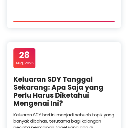
28
Aug, 2025
Keluaran SDY Tanggal
Sekarang: Apa Saja yang
Perlu Harus Diketahui
Mengenai Ini?
Keluaran SDY hari ini menjadi sebuah topik yang
banyak dibahas, terutama bagi kalangan
pecinta permainan togel yang ada di