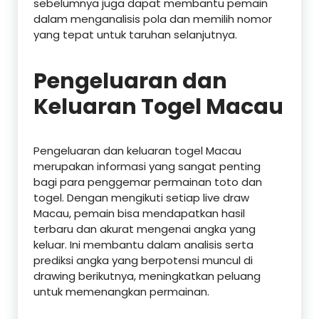
sebelumnya juga dapat membantu pemain
dalam menganalisis pola dan memilih nomor
yang tepat untuk taruhan selanjutnya.
Pengeluaran dan
Keluaran Togel Macau
Pengeluaran dan keluaran togel Macau
merupakan informasi yang sangat penting
bagi para penggemar permainan toto dan
togel. Dengan mengikuti setiap live draw
Macau, pemain bisa mendapatkan hasil
terbaru dan akurat mengenai angka yang
keluar. Ini membantu dalam analisis serta
prediksi angka yang berpotensi muncul di
drawing berikutnya, meningkatkan peluang
untuk memenangkan permainan.